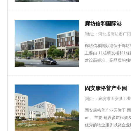
补充，围绕实现新兴企业
群。以园区为载体，聚焦
示于一体的智造产业发展
廊坊信和国际港
[地址：河北省廊坊市广阳
廊坊信和国际港位于廊坊经
主要由 11栋研发楼和1
建设高标准、高品质的独
境，打造京津冀经济圈环
固安康格普产业园
[地址：廊坊市固安县工业
固安康格普产业园位于 固
㎡， 主要 建设多层框
优秀的物业服务以及企业