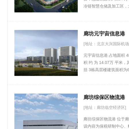
冷链智慧仓储及加工区，
慧冷链物流园区、国内标
冷链物流一站式服务平台
贸物流产业发展。
廊坊元宇宙信息港
[地址：北京大兴国际机场
元宇宙信息港 占地面积 4
积 约 为 14.07万 平
括 3栋高层楼建筑面积为
筑面积为3340平米。
企业，软件及信息技术中
持的产业链关联企业，致
廊坊综保区物流港
[地址：廊坊临空经济区]
廊坊综保区物流港 位于廊
设内容为保税研制中心、