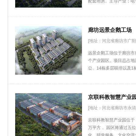
配套用房。主导产业；电
发企业；
廊坊远景企鹅工场
[地址：河北省廊坊市广阳
远景企鹅工场位于廊坊市
个产业园区。项目总占地面
公、14栋多层联排以及
享新空港会展核心圈；处
将形成高新产业聚集，磁
驻企业可享受廊坊开发区
京联科教智慧产业
[地址：河北省廊坊市永清
京联科教智慧产业园位于 永
万平方， 园区将通过五
化、研学服务、文化交流