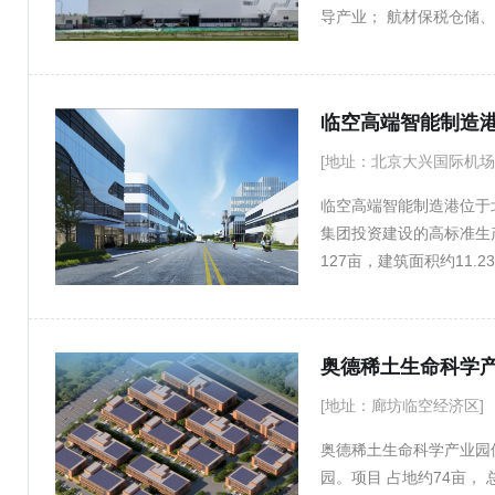
导产业； 航材保税仓储
苗、生物制品等）、医疗
等。
临空高端智能制造
[地址：北京大兴国际机
临空高端智能制造港位于
集团投资建设的高标准生
127亩，建筑面积约11
初步产业集聚。项目将发
套搭建开放创新平台，促
奥德稀土生命科学
[地址：廊坊临空经济区]
奥德稀土生命科学产业园
园。项目 占地约74亩，