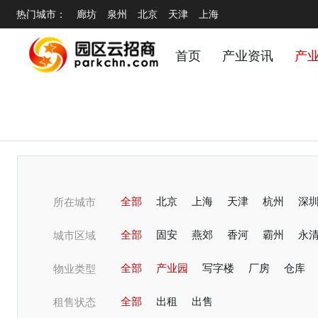
热门城市：
廊坊
泉州
北京
天津
上海
首页
产业资讯
产
全部
北京
上海
天津
杭州
深
所在城市
潍坊
全部
青岛
固安
烟台
燕郊
无锡
香河
蚌埠
霸州
东
永
城市区域
淄博
全部
郑州
产业园
开封
写字楼
商丘
厂房
洛阳
仓库
邢
物业类型
温州
全部
锦阳
出租
常州
出售
宁波
嘉兴
绍
租售状态