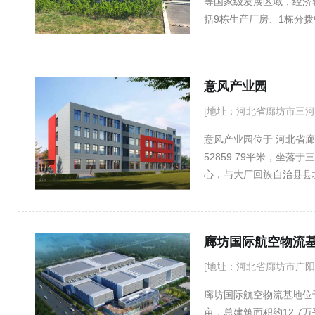
等国家级发展区域，经济辐
括9栋生产厂房、1栋分
施。产业布局：园区专注
等产业，致力于打造高端
意风产业园
[地址：河北省廊坊市三河
意风产业园位于 河北省廊
52859.79平米，坐
心，与大厂回族自治县县
廊坊国际航空物流
[地址：河北省廊坊市广阳区X
廊坊国际航空物流基地位
亩，总建筑面积约12.7