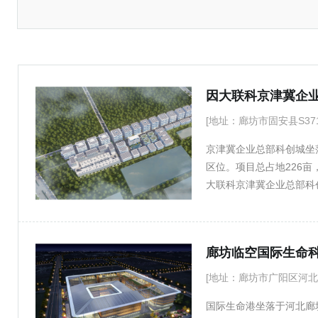
承德
秦皇岛
衡水
肇庆
惠州
因大联科京津冀企
[地址：廊坊市固安县S37
京津冀企业总部科创城坐
区位。项目总占地226亩
大联科京津冀企业总部科
化、产业服务与生态生活
合，更是智力、资本与产
的核心引擎。项目定位为
廊坊临空国际生命
于把握北京非首都功能疏
总部型企业，以及区域内
[地址：廊坊市广阳区河
套于一体的现代化产业生
国际生命港坐落于河北廊