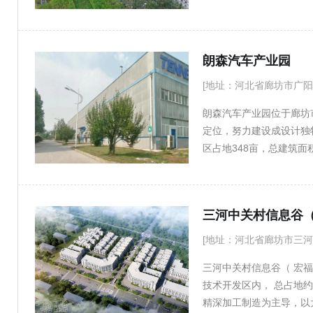
供优良的硬件设施。综合
地健康、安全、环保的管
流以及生产配套物流业务
朗森汽车产业园
[地址：河北省廊坊市广阳
朗森汽车产业园位于廊坊
定位，努力建设成设计独
区占地348亩，总建筑面
方米，最小面积约8000平
90亩可定制，招商产业
三河中关村信息谷
[地址：河北省廊坊市三河市C
三河中关村信息谷（ 宏
技术开发区内， 总占地约
精深加工制造为主导，以