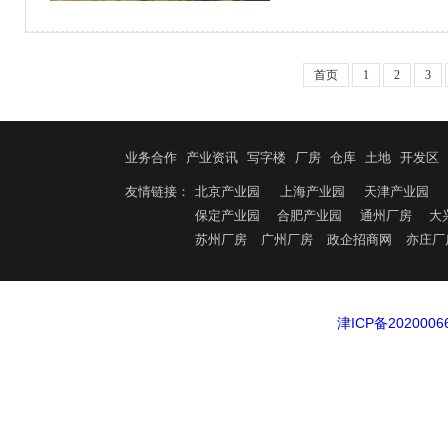
边配套固安县人民医院、
丰富。主导产业； 通用
造、智能设备制造、显示
首页
1
2
3
业务合作
产业资讯
写字楼
厂房
仓库
土地
开发区
友情链接：
北京产业园
上海产业园
天津产业园
保定产业园
合肥产业园
通州厂房
大
苏州厂房
广州厂房
政企招商网
亦庄厂
津ICP备2020006