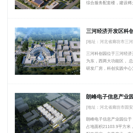
综合服务配套楼，建设稀
床实验室、医药研发生产
心、遗传基因数据库、医
展深入合作，打造稀土医
三河经济开发区科
合，吸引稀土医学、生物
病诊疗一体化相关设备的
[地址：河北省廊坊市三河
物经济创新发展示范区。
三河科创园位于三河经济
为东，西两大功能区， 总
研发厂房，科创实践中心
区可满足企业研发、试制
发、实验、办公和会晤接
五个单体亦可独立分割，
朗峰电子信息产业
活，能满足不同企业及工
[地址：河北省廊坊市固安
朗峰电子信息产业园位于
占地面积21103.9平方