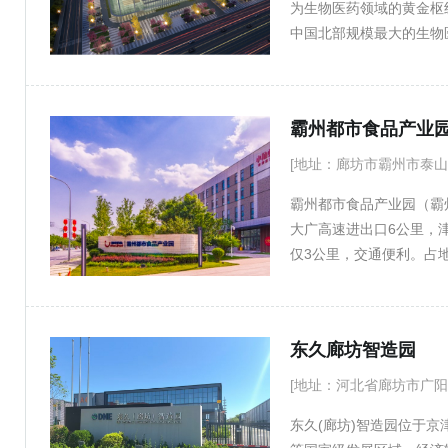
为生物医药领域的黄金枢
中国北部规模最大的生物医
筑面积达6.5万平方米，
盖一栋CRO研发楼和五栋
万平方米，医疗器械研发楼
霸州都市食品产业
地下部分统一规划为2.
研发转化平台、中试基地
[地址：廊坊市霸州市泰山路
器械企业提供全方位的研
霸州都市食品产业园（霸
大广高速进出口6公里，津
仅3公里，交通便利。占地面
东久廊坊智造园
[地址：河北省廊坊市广阳
东久(廊坊)智造园位于