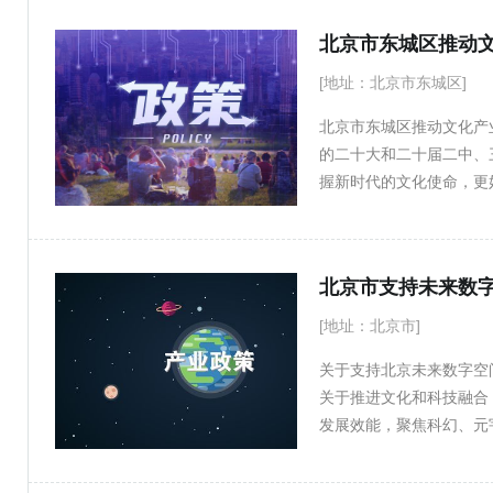
持200万元；200亿元（
单上榜品牌、国内外知名
垂直赛道专业机构、国际
市、经开区相关政策调整
支持比例不超过核定实际投
园区的，给予年度最高5
落地，对符合条件的早期创
验。（责任单位：商务金
大模型、框架软件、基础
亿元的，给予资金支持40
元资金支持。对在区域内
运营科技金融服务驿站，
由北京经济技术开发区管
北京市东城区推动
体，经营面积不低于3万
资格； ②获得对应专精
疗器械即收即检，无源医
步扩大制度型开放，以监
行业企业构建垂直行业通
东城区出资参与的股权投
予最高10万元资金支持
面。用好普惠性支持政策
承担。
三种以上业态； （2）
环保事故； ④主营业务
器械检验时限缩减至平均9
货物查验创新模式；支持
的行业大模型，给予最高
[地址：北京市东城区]
或所管理基金投资项目上
域高水平对外开放 第十
服务保障力度。 三、附则
饮、零售、文娱、教育培
促进中小企业高质量发展的
进入国家和本市创新医疗
积极探索区港联动快速通
目落地，探索标准化、可
累计最高1000万元的资
协调发展、实现资源整合
行期间如遇国家或北京市
额1亿元以上且商品零售
北京市东城区推动文化产业
核心补贴项目： 1、北
一次性资金奖励，单个产品
享、一体监管、全程追溯
资金支持。 第七条 鼓
20亿元（含）-100亿元
聚、流动和辐射，强化决
规定的，从其规定。 本
企业规模发展。对批发、
的二十大和二十届二中、
效期满通过复核的给予5
支持创新器械成果落地和
区压力测试与自贸试验区
模型券、算力券等降低企
予资金支持100万元；达到
金支持。 第十二条 鼓
进金融业高质量发展提升
首次达到纳统标准，并于
握新时代的文化使命，更
元一次性奖励。 3、延
创新医疗器械产品目录》
例和试点经验。（责任单
化，支持企业承接国家及市
亿元（含）-800亿元的，
战略性新兴产业、现代服
废止。
区社会消费品零售额增速
发展，结合东城区实际，
领域研发的，给予最高2
贯力度，定期组织召开产
保税区范围依法经营的各
数字技术场景应用。大力
予资金支持400万元；达
质量和水平做出突出贡献
企业当年即达到纳统标准
活动的文化企业，主要采
给予5万元奖励。 申报条
新医疗器械产品推广应用
列入严重违法失信主体名
网、北斗等新一代信息技
励金融机构高质量发展。
持，单个企业每年最高20
条款，具体由区商务局负
目符合东城区文化产业发
特新资质且在有效期内；
心，对医企联合开展的国
北京市、经开区其他政策
源、数字消费、数字金融
融、数字金融五篇大文章
数字化、智能化、绿色化
北京市支持未来数
细则。同一企业的同一申
条 全力支持市场主体发
制度健全，经营状况良好
设高端医疗装备培训示范
措施各项条款的支持金额
持。 第九条 支持数据
重点领域、薄弱环节的资
业带，鼓励跨境电商企业
则予以支持，另有规定的
壮大，首次获评全国文化
（平谷区人民政府官网，20
有新获批产品的企业，且
[地址：北京市]
的不予补助。 本措施自20
源、数据技术、数据服务
金融体制改革、保障国家
海外品牌运营中心等，按
国家及北京市重大政策变
文化企业，给予最高100
特新中小企业：新认定企业
业上一年度研发投入的一
间如遇国家或北京市、经
高数据资源开发利用水平
任、获得奖励荣誉等方面情
高能级总部经济 第十四
关于支持北京未来数字空
能创作、制作、体验等环
定企业给予50万元一次性
和链群发展 7.支持建
行。 本措施由北京经济
国家或北京市资金奖励的
建设。构建人才配套服务
部、行业示范总部企业集
关于推进文化和科技融合
应用。鼓励数字化影视拍
等领域项目的，给予最高
新型基础设施的园区项目，
担。
态 第十条 对获评国家、
等生活配套服务方面提供
供应链管理、共享服务等
发展效能，聚焦科幻、元
和场景打造。按照不超过项
安家补贴。 申报条件： 
企业建设产业技术研发、
万元资金支持。 第十一
位自主申报。申报主体应
部型企业，给予最高300
条完整的数字空间产业发
速游戏电竞产业集聚。探
资质且在有效期内；③ 
程投资的30%予以补助支
高校、科研机构等合作建
性、有效性和合法性负责
的跨国公司地区总部。支
创新试验区），制定如下
品原创网络游戏产品，对
色发展、生态优先的产业
台建设分别给予不超过总投