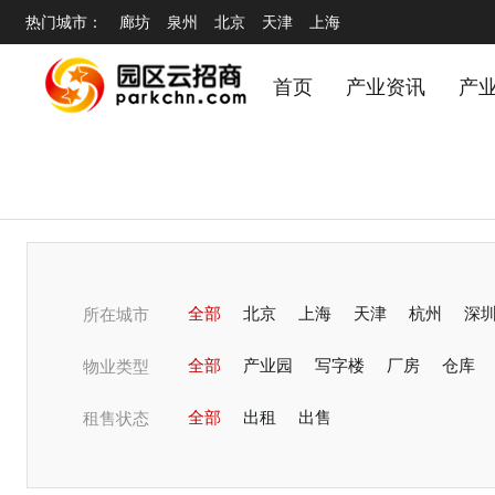
热门城市：
廊坊
泉州
北京
天津
上海
首页
产业资讯
产
全部
北京
上海
天津
杭州
深
所在城市
潍坊
全部
青岛
产业园
烟台
写字楼
无锡
厂房
蚌埠
仓库
东
物业类型
淄博
全部
郑州
出租
开封
出售
商丘
洛阳
邢
租售状态
温州
锦阳
常州
宁波
嘉兴
绍