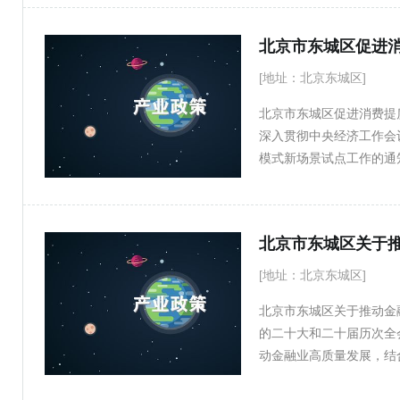
科学技术委员会负责解释
断完善，驻区金融机构科
范运营。开拓创新应用场
高100万元补助。 4.
实施指南（第四批）》（北
链条工程能力实现交付的
知识产权局） 四、强化保
易额增速达到10%的，
度，扎实推进各项工作任
护营商环境。 （十）提
与产业升级作用有效发挥
的零碳标杆园区转型样板
助资金。 5.综合贡献补
目： 1、北京市专精特新
30%、最高5000万元
合发展统筹工作机制作用
务类企业开展保税创新业
改革委、市卫生健康委、
信业务开放试点政策。鼓
北京市东城区促进
列，上市企业数量全国领
体化等多业态融合标杆应
最高可给予500万元补助
精特新小巨人企业：获得
景牵引，引领产业范式跃迁
组织建设、考核评估等方
（五）实施离岸孵化行动
住房城乡建设委、昌平区
组团内符合条件的外商投
（一）为经济稳增长持续
领先、示范效果显著的场
公共服务区域升级改造，
[地址：北京东城区]
延伸支持： ①创新型中
支持上下游企业深挖细分
业、各区主导产业发展需
+跨境服务联动平台。鼓
和本市加快培育发展新动
用。鼓励外商投资企业境
鼓励中小银行精细化运营
不超过30%支持，单个
效益择优可给予最高100
业或产品企业给予100
训、文化旅游、电竞游戏
市发展改革委、市经济和
素市场开展概念验证、中
康产业投资基金等现行政
利。用好外资企业圆桌会
北京市东城区促进消费提质
展，对依法经营、支撑作
用的项目，按照国家奖励
支持外贸企业提升国际化
级资金30%给予补助，最
定，给予最高500万元支
中试平台政策的宣贯解读
取得创新资质、形成技术
造、美丽健康等重点领域
关切，针对性做好服务保
深入贯彻中央经济工作会
据业务发展情况，给予最
和新能源产业局、经济发
按照市级支持额度的50%
立法人资格； ②获得对
励。（责任单位：信息技术
能力、对外开放、服务水
励支持。（责任单位：商
范应用方面开展先行先试
投诉反映的突出问题，维
模式新场景试点工作的通
励持牌法人金融机构发展
办公室、城市运行局、生态
费支出超过20万元的参展
三年无严重失信记录、重
移动通信等前沿技术赋能
果应用，将评价结果作为
托经开区高精尖产业着力
合规划管控，完善区域功
定期走访、调研重点外商
进一步促进消费提质升级
资公司、地方金融组织参
首用合作，促进新产品新
济 1.对设立国际品牌
策来源：《关于石景山区
加快打造一批智能终端头
委、市经济和信息化局、
盟，支持平台型服务企业
市经济和信息化局、市发
感。 三、附则 本措施
条 本措施适用于在东城
金额给予管理公司最高7
新材料首批次目录。对获
店、创新概念店，经市级
局，2024年11月26日
立XR眼镜、AI眼镜、智
外产业园区、贸易港口开
医保局、市药监局、昌平
业可自主选择。 本措施
进作用的市场主体。 二
力，参照上述标准可连续
目录的，给予50万元支
入统，且次年商品零售额
认定企业给予25万元一次
额的5%给予支持，最高支
市场新坐标。以跨境电商
之日起施行，有效期至20
北京市东城区关于
淀区商务局制定细则并实
大、增长快、品牌影响力
行分行、证券分公司、保
次应用示范指导目录的，
额度，区级最高按1:0.
特新小巨人企业：新认定
态，打造消费新范式，经
世界机器人大会等国际展
照国家和北京市最新政策
挥赋能带动作用，对保持
监管部门认定的科技金融
[地址：北京东城区]
家新材料首批次应用示范
饮领域单个首店可给予最高
伸支持： ①创新型中小
支持。鼓励企业与经开区
融局） （七）实施金融
金支持。 第四条 大力
方金融组织提质增效，按
万元。（责任单位：高端
开设的亚洲首店、中国（
新企业研发投入占营收比例
（责任单位：信息技术产业
能，推进供应链+保理+
北京市东城区关于推动金融
经济集聚区、新消费品牌
活水为新质生产力蓄势赋
级 9.打造未来能源人才
品零售额同比增幅不低于
报条件： ①注册地在昌
群。 鼓励企业开放开发框
构开展供应链金融服务，
的二十大和二十届历次全
舰店、概念店，并推动首
实际投资情况，给予管理
干、青年拔尖人才为储备
实际投资总额的50%，
内； ③近三年无严重失
芯片、操作系统、虚实融
外发加工、出区保税展览
动金融业高质量发展，结
店、中国（内地）首店、
（QFLP）资格的管理公
理、精技术、强研发、善
20%，可给予最高25万
良好。 官方政策来源：
级应用的场景化落地、产
币一体化资金池等试点政
法合规开展经营活动的持
万元资金支持。 第五条
配优质资源服务，探索提
技术经纪人队伍。注重跨
区商品零售额平均增幅的
官网，2025年8月15日
高质量数据集及语料库建
新，推动跨境金融和保税