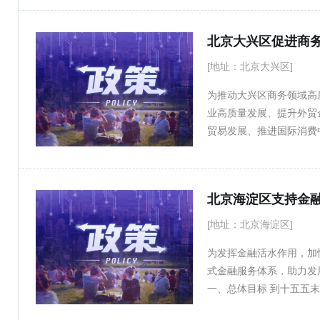
度，优先为高层次人才和
能源产业局、信息技术产业
开区高精尖产业布局方向
件研发、内容生产、平台
金融机构围绕科技成果转
汇集产业链、供应链、创
超过200万元的资金支
融服务和融资支持。全力
务体系建设，健全虚拟仿
化金融多元支撑。推进贸
定景贤人才，为其在子女
公共服务平台。 鼓励企
新及以上资质，且资质在
5家以上领军企业，打造
建设和项目实施，在授信
研发验证等高附加值产业
载体，或直接开展跨国（
算账户试点和跨国公司本
准规范。支持企业、高校
理、资金结算服务质效，
高校、科研院所联合开展
北京大兴区促进商
来能源前沿技术领域，高
策来源：《北京经济技术
覆盖，产业规模突破50
试平台建设贷款贴息政策
尖产业腹地直连的海陆空
药创新成果转化落地，根
便利度。 （六）提供数
地方标准、团体标准规范
优化担保措施、降低保证
培育机制，设立实训岗位
件中试、新型储能安全监
意见》（经开区管委会，2
体系完善的XR智能终端
目孵化。探索中试服务+
易全链条产业生态圈和带
[地址：北京大兴区]
定分档给予不超过300
务，依托北京数据跨境服
持。引导中试平台健全知
小微企业汇率避险门槛和
市级政府投资基金，引导
据、高潜热相变材料等共
企业融资贴息：对2024
局智慧产能矩阵 1.突破
业化阶段。（责任单位：
（二）实施新动能发展行
昌平区政府） 五、构筑
策咨询和合规指导，促进
中试平台提供专利预审服
争力。 （八）构建出海
心技术、科技含量高、创
目工程投资一定比例给予
为推动大兴区商务领域高
企管，2024年1月1日至
围绕近眼显示、空间计算
政局） 11.加强中试
加工、保税维修、研发验
建设，加大国内外生命健
进、住房保障、子女教育
和知识产权质押融资综合
务体系，为出海企业提供
政府投资基金支持的企业
5.打造未来能源小镇。
业高质量发展、提升外贸
的一次性贴息支持。 申
关全彩化Micro-LE
车间，加强产学研合作，
力、扩展海外市场，促进
经理人等人才的引育力度
人员及其配偶子女，围绕
委会、市经济和信息化局、
范应对、知识产权保护、
沟通渠道，在规划、政策
格局，打造孵化共享-研发
贸易发展、推进国际消费
格； ②属于专精特新小
沉浸内容采集、制作与编解
人才队伍和善于解决复杂
的，按照年度固定资产工程
产业急需紧缺人才和生物
创业等方面，依法依规提
中试平台统筹机制。 发
助力企业开拓国际市场。
为工业互联网产业发展提
万平方米空间供给，建设
带动作用，提高资金使用
行办理； ④近三年无严
产技术。围绕XR+AI
工程技术人才激励机制，
持金额不超过5000万
生态区，构建普惠性的安
效的签证签发便利，以及
中试平台的政策制定、规
不重复原则落实，企业可
同时享受本区其他同一类
台，制定一批产业标准，
量发展 1.对2022年
企业高质量发展的若干措施
1000万元资金支持。
系，对符合条件的中试高
贸吞吐新支点 实施国际
次创新创业人才计划的相
务、紧急需求及时响应等
分发挥市区联动机制优势
释，涉及资金支持由海淀
优不重复的原则予以支持
单位：高端汽车和新能源产
3000万元一次性补助。
布） 顺义区 核心补贴项
期创新项目，给予最高20
革委、市人才局、市人力
制造业和科技服务业企业
改革委、市人力资源社会
术人员申办APEC商务
产业园区建设中试服务平
行。
北京海淀区支持金
管委会区科委发布申报通
孵化基地，梯度培育一批
企业、外资研发总部及行
上云用算、数智赋能、数
共享工厂。 鼓励企事业
12.鼓励中试相关标准
业设立分拨中心、物流中
（十五）完善人才配套保
才生活服务便利。为符合
中关村管委会） 14.加
（一）有以下情况之一者
企业，推动大中小企业融
续自然年度发放，每年比例为
②区级配套：开展诊转一
终端共享工厂。对提供概
[地址：北京海淀区]
验检测、试验设备、人才
扩大对外贸易规模，打造
质医疗资源引入，提升区
集成服务，为外国人在华
与经验做法。加强中试平
期限的； 3．提交的材料
型储能（新型电池）、先
持范围的总部企业，对于
策叠加后最高可获300万
认定，按照不超过项目总投
协会等参与中试服务国际
融局） （四）实施两业
建设国际学校等方式引入
类学校均可招收外籍学生
综合效益等进行监测分析
会区科委组织专家评审后
为发挥金融活水作用，加
关键核心零部件项目。对
助；对于租赁用房的，按
于北京市专精特新中小企业；
采购共享服务，降低创新
标准项目给予首都标准化
维修、保税研发等生产性
设施优化升级，提升区域
增加国际医疗服务试点机
配置的重要依据。（责任
石景山园管委会区科委的
式金融服务体系，助力发
投资一定比例给予支持。
房租指导价50%，年补助
期间实施； ④项目符合
元支持。（责任单位：经济
险防控机制。对符合条件
平，产值增速达到6%的，
委、市卫生健康委、市交
疗服务。 （九）提供知
会）
资金支持的，应在石景山
一、总体目标 到十五五
打造场景矩阵，赋能首创技
予最高1000万元补助。
《顺义区中小企业数字化
制造企业加强与光学器件
审备案，给予知识产权质
元；支持企业开展保税新
组织保障 （十六）推动
协同保护机制，加强知识
不予受理申请。 第十五
增加值突破1400亿元
绿色集约的产城融合示范
中心等功能性机构，开展
2025年3月发布）、《
套，提升规模化生产效率
任单位：市发展改革委、
予30万元一次性奖励支
制，形成工作合力。昌平
供涵盖创造、运用、保护