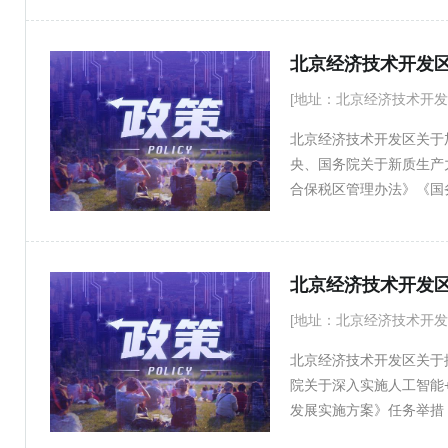
条 支持提升工业数据管
低温制冷等关键保障系统
精特新中小企业：新培育
化工艺过程，提升试验效
业向未来美城布局。设立
淀区的战略布局深度与创
组织科研+有组织成果转
立AEO高级认证企业培
评估，对首次通过国家《数据
工程验证与迭代，鼓励开
新培育企业给予120万元
造，推广数字技术在工艺
口产业集聚区。加快建设
高效配置、跨境数据自由
关村管委会） 9.搭建中
次获得海关AEO高级认证
DCMM）认证的工业和软
术产业化突破。 三、相关
给予150万元一次性奖
北京经济技术开发
智能化技术改造的项目给予
心，高质量建设中关村（
成为外商投资者深耕中国
果、金融资源、服务能力
证的企业，复审后再次获
级20万元、4级25万元
创新研发。 加快突破新
30%给予后补贴，年度最
建设绿色安全中试线，推
管委会、市经济和信息化
投资重点领域。鼓励外商
试平台供给清单，强化中
态。引导科技企业借跨境
[地址：北京经济技术开发
晋级享受差额奖励。 第
性、颠覆性前沿技术创新
元奖励。 申报条件： 
态监测、精准控制和优化
持续打造医药健康领域示
务、文化和旅游、体育、
展改革委、市经济和信息
台流量、品牌推广、物流
研机构等主体协同创新，
研深度融合。培育一批科
新及以上资质，属于战略
的项目给予不超过项目总投
北京经济技术开发区关于
发服务、医药制造、健康
务消费需求。对符合鼓励
中试服务金融投入。 鼓
条件的企业建设跨境电商
估，按其研发及办公场地
来能源领域关键核心技术
安全及环保事故； ④财
息化局） 三、优化中试服
央、国务院关于新质生产
资源，依托其成熟产业服
符合条件的，给予不超过
等风险创新保险产品。鼓
发、保税维修、保税租赁
4000平方米，予以每年
持。（责任单位：高端汽车
区促进科技创新及中关村
五群产业协同发展战略，
合保税区管理办法》《国
力和服务成效等，对于符合
励境外基金在海淀区开展
转化贷等金融产品，针对
过500万元的资金支持
成果转化，对在区内实施
一批新型研发机构、行业
2025年10月21日发布
工业母机、新能源和智能
等相关文件要求，为努力
万元的资金支持。（市发
资企业，且对企业研发水
资源倾斜和政策支持力度
100万元的资金支持。
按照项目投资额20％予以
支持企业联合产业链上下
万元一次性奖励，实行免
地，构建北京研发中试、
（以下简称亦庄综保区）
政府） 四、提高国际化
基金，经评定符合条件的
等参与中试验证平台建设
测、保税维修等领域相关
业互联网安全体系建设，
跨领域科技交叉融合创新
法人资格； ②获得国家
新平台、重点企业、高校
业融合为牵引，按照立园
计划，鼓励医药健康领域
外资企业在海淀加大境内
果通过作价入股方式进入
30%，每个项目不超过1
络安全、安全监测、垂直
等育新载体建设，加速源
录及重大安全、环保事故
推动应用场景示范建设或
业态创新，支持保税精益
研发投入增长情况给予不
构等，加大相关政策宣传
融管理局、北京金融监管局
（五）助力服务贸易高质
试点示范建设，对工信部
产业局、科技和产业促进局
补贴项目： 1、北京市
单位：市发展改革委、市
高标准建设、高质量运营
果产出、人才培养、国际
实保障相关外商投资设立
[地址：北京经济技术开发
平台、企业建设产教融合
贸易新增长点。鼓励发展
次性资金支持。 第九条
模型技术，开展新型储能
次性支持。 2、国家专
对接平台。升级北京产业
创新业态，集聚一批产业
资金支持。支持举办生命
资企业加快发展，指导符
造、懂试验、懂设备、懂
知识产权等服务出口业态
产业园，为入驻企业提供
设计仿真、材料筛选、场
次性支持；晋级企业享受差
北京经济技术开发区关于
试资源信息，聚焦重点产
建成保税维修共享中心、
定给予不超过300万元
（四）提供研发创新便利
师。支持引进海外专家和
资金支持。对参加国际展
服务，根据运营服务成效
风电、光伏、储能、氢能
一次性支持，国家制造业
院关于深入实施人工智能
需对接和对产业创新的支
全国领先，为全国综保区
强出海支持 支持医药企
提升科技创新水平，推动
工程技术人员职称评定、
支持资金最高不超过30
累计最高5000万元。支
效率优化。积极培育人工
大科技和产业专项的，给予
发展实施方案》任务举措
科委中关村管委会、市教
动，打造对外开放新高地
参与一带一路建设、技术
除政策。支持外资企业申
策支持。（责任单位：市
据跨境流动活动，对首次
万元、50万元一次性资
创新企业给予支持，全面
贴息政策。 申报条件：
措施。 一、总体目标 
面向中试研发投入、中试
题的亦庄综保区建设运营
走出去，根据技术研发、
供金融支持便利。鼓励金
经济和信息化局、市科委中
方式实现数据合规出境的企