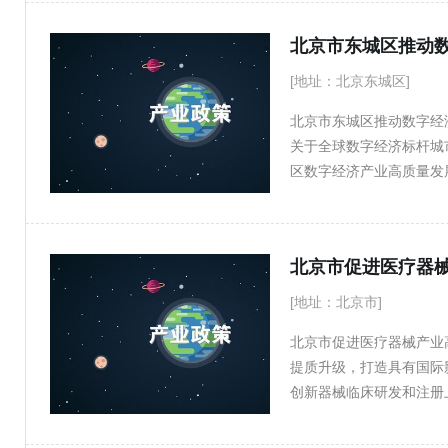
重点要素市场、优质私募
业设施、公园景区、历史
挂牌北交所上市梯度培育
次交叉学科人才的扶持保
最高80万元补助，餐饮企
认定企业给予50万元一
服务开发社区。对优秀垂
升级行动，打造数智绿色
质量发展 第三条 经国
尚、健康体育、艺术展览
链关键环节开展并购，给
支持。（责任单位：组织
助。 3.对已在其他区
新认定企业给予20万元一
门：信息技术产业局） 7
北京市东城区推动
一站式综合服务平台，聚
亿元以上、5亿元（不含）
色、智能、文旅、体育、
保险。充分发挥科技保险
局） 10.加强企业全生
条件的，择优按照不超过项
持： ①纳入区级专精特
产、测试和应用全链条的
数据跨境合规指引等全方
含）以下的，给予资金支持
力的多元融合消费场景，对
[地址：北京东城区]
险统保、科技保险保费补
基金与风险投资向未来能
批发业、零售业企业年销售
精特新企业，按项目投资额
过三年的房租补贴。设立
保税园区建设。亦庄综保
支持1000万元；30亿
激发消费潜力。支持商圈
引导成长期科技企业风险
制，打通财政资金与社会
（2）入统次年商品零售
兴区，具有独立法人资格
对接等全流程服务，打造
动。支持企业按照同标同
北京市东城区推动数字经济
构通过增资、并购重组等
鼓励承办区级及以上重大
技项目攻关。促进科技保
应。支持金融机构针对未
新型离岸国际贸易发展 
重失信记录、重大安全及
导基金联动，通过金融手
碳中和认证、产品和供应
关于全球数字经济标杆城
的，给予资金支持500万
贴政策等，鼓励企业和平
技企业普惠金融服务。对
赁服务，为企业提供核心
离岸贸易企业，注册后三
高端制造、新一代信息技
业。（责任单位：信息技术
国际信任和绿色竞争力。
区数字经济产业高质量发
励金融机构提档升级。对
聚升级。最大力度优化和
高100万元奖励。对向
压力，支持一批本领域战
离岸贸易业务收汇额每达到
策》（大兴区经信局，20
位、行业协会举办具有重
（九）实施产城融合行动
区依法合规开展经营活动
其他金融机构分公司，给予
宝、餐饮等细分领域及特
科创金融创新产品形成的
位：高端汽车和新能源产
元补助。 2.注册三年
新中小企业：新认定企业
事等活动，搭建高水平行
两翼对外开放发展格局。
主体。 二、促进产业数
金融机构中国总部、外资
费券。支持文化庙会、市
业融资可获得性，参考综
认定范围参照本措施第二
增量部分给予奖励，离岸
定企业给予60万元一次性
牌，支持企业参与国际性
监管等政策措施推动区域
和未来产业，支持传统产
性意义的中外合资及外商
字号传承保护与创新发展
持。通过利息补助、担保
方公里范围内依法经营的
每年累计可给予最高500
项目的，按项目经费的10
北京市促进医疗器
外人才等方面提供一站式
文化艺术品交易等创新业
予最高1000万元资金支
行。对为区域高质量发展
对新认定的北京市老字号
环共享金融生态。鼓励科
犯罪记录，未列入严重违
场、特色街区、农贸市场
30%给予贴息，年度最高
界。（责任单位：信息技术
建设共享保税商圈和集商
式提升研发效率，并对基
支持。对获批北京市合格
[地址：北京市]
品牌、老牌新品国货潮牌
投入情况给予综合支持。
京经济技术开发区关于进
门店等进行基础设施改造
② 获得对应专精特新资
225平方公里范围内实
提供资源要素体系支撑和
化、智能化提升，给予最高
有限合伙人（QDLP）
持传统商业设施升级改造
每年安排不超过100万
管发〔2025〕4号）、
超过项目核定实际投资总额
故；④ 财务管理制度健
违法失信主体名单的企事
北京市促进医疗器械产业
镇） （十）实施区区协
链重点企业整合产业资源
依法完成中国证券投资基金
造、内部装修、设备购置
大文章营造良好氛围，对
策》（京技管发〔2024
构）开设高规格、高品质
业梯度培育发展实施办法》
不重复原则执行，国家、
提质升级，打造具有国际
动能，以先进制造业为核
和产业生态融通发展等模
金管理人和所管理基金投
万元以上且符合条件的项
持。 （七）营造良好金
业或机构的同一项目，同
投资额的20%，可给予最
补贴项目： 1、北京市专
行，有效期至2028年1
创新器械临床研发和注册
易枢纽平台的资源对接、
经济细分产业空白，给予最
壮大，对外实际投资规模累
的项目，优先推荐申报市
融创新案例，培育绿色金
予以支持，另有规定的除
新开展促消费活动及大型
专精特新小巨人企业：新认
或北京市相关规定执行。
体，开展创新医疗器械研
区区合作。围绕产学研教
持人工智能企业集聚发展
元（含）-100亿元的，给
内外权威品牌榜单新认定
升级，完善科技金融发展
（五）本措施自公布之日起
费投入（包含搭建费用、
小企业晋级专精特新中小
施由信息技术产业局承担
未来项目公开路演，推动
势，支持科研院校在综保
企业，给予最高200万